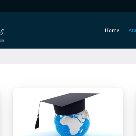
Home
At