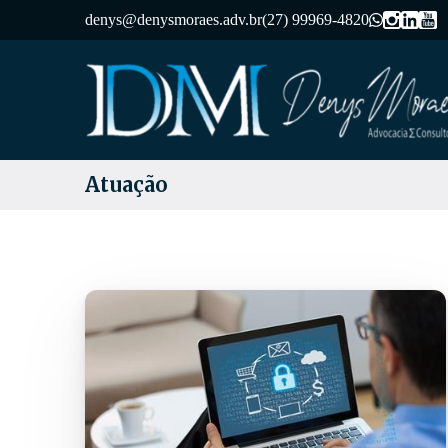
denys@denysmoraes.adv.br
(27) 99969-4820
Atuação